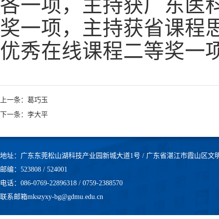
各一项，主持获广东医
奖一项，主持获省课程
优秀在线课程二等奖一
上一条：葛巧玉
下一条：李大平
地址：广东东莞松山湖科技产业园新城大道1号 / 广东省湛江市霞山区文
邮编：523808 / 524001
电话：086-0769-22896318 / 0759-2388570
联系邮箱mkszyxy-bg@gdmu.edu.cn